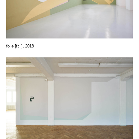
folie [fɔli], 2018